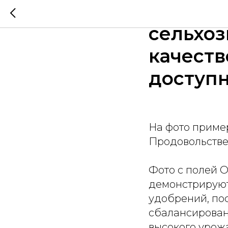
"ПродФ
сельхо
качест
доступ
На фото приме
Продовольств
Фото с полей 
демонстрируют
удобрений, по
сбалансирован
высокого урож