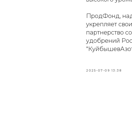
ПродФонд, над
укрепляет сво
партнерство с
удобрений Рос
"КуйбышевАзот"
2025-07-09 13:38