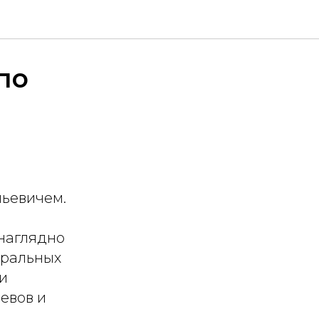
по
ьевичем.
наглядно
еральных
и
евов и