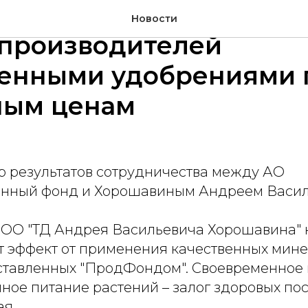
онд" обеспечивает
Новости
зпроизводителей
венными удобрениями 
ным ценам
р результатов сотрудничества между АО
енный фонд и Хорошавиным Андреем Васил
ООО "ТД Андрея Васильевича Хорошавина" 
 эффект от применения качественных мин
ставленных "ПродФондом". Своевременное 
ное питание растений – залог здоровых пос
ая.