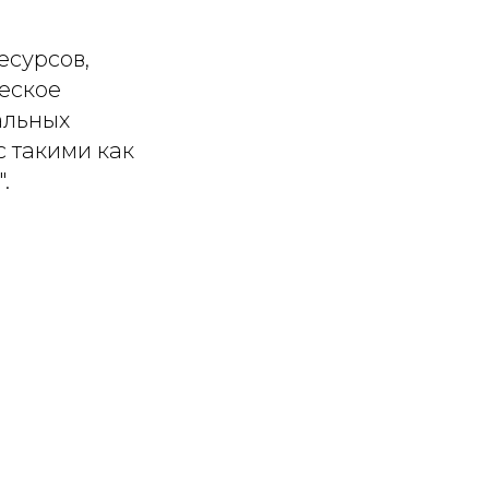
есурсов,
ческое
альных
 такими как
.