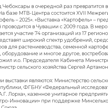
д Чебоксары в очередной раз превратится 
 На базе МТВ-Центра состоится XVII Межре
офель – 2025». «Выставка «Картофель» – пр
 проводится в Чувашии с 2009 года. В мер
ется участие 74 организаций из 17 регионо
едставят широкий спектр удобрений, сред
ров для растениеводства, семенной картофе
, оборудование и многое другое, востребов
оложил и.о. Председателя Кабинета Минист
нистр сельского хозяйства Сергей Артамон
и выставки являются: Министерство сельско
публики, ФГБНУ «Федеральный исследова
А.Г. Лорха», казенное унитарное предприя
гро-Инновации» при поддержке Минсельхо
 Союза.