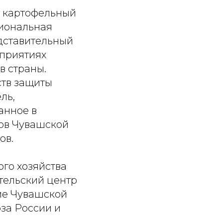
в картофельный
гиональная
едставительный
оприятиях
в страны.
ств защиты
ль,
анное в
ров Чувашской
ов.
го хозяйства
тельский центр
тие Чувашской
за России и