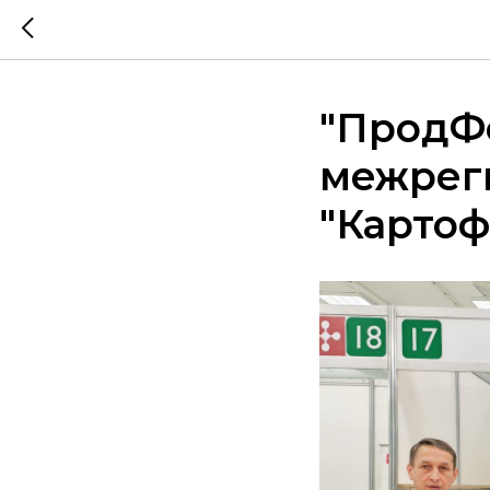
"ПродФ
межрег
"Картоф